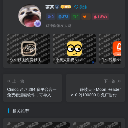
喜欢就支持一下吧
点赞
11
分享
收藏
茶茶
关注
0
373
0
1
1.8W+
财神保佑发大财
永久影视(免费影视播放软件)v1.1.8 解锁去广告纯净版
小黄人影视 v1.3.2 免费高清影视剧集短剧去广告纯净版