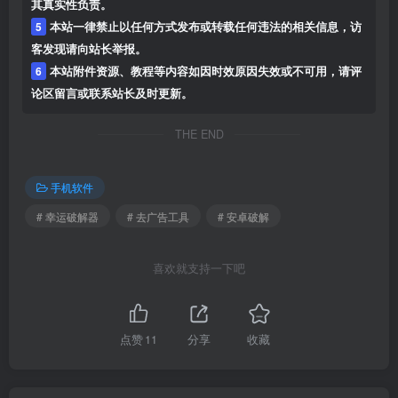
版权声明
1
本站名称：
山海资源站
2
本站网址：
www.pojie.top
3
本网站的文章部分内容可能来源于网络，仅供大家学习与参
考，如有侵权，请联系站长进行删除处理。
4
本站一切资源不代表本站立场，并不代表本站赞同其观点和对
其真实性负责。
5
本站一律禁止以任何方式发布或转载任何违法的相关信息，访
客发现请向站长举报。
6
本站附件资源、教程等内容如因时效原因失效或不可用，请评
论区留言或联系站长及时更新。
THE END
手机软件
# 幸运破解器
# 去广告工具
# 安卓破解