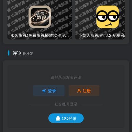
上一篇
下一篇
Cimoc v1.7.264 多平台合一
静读天下Moon Reader
免费看漫画软件，可导入图
v10.2(1002001) 免广告付费
源，去广告版
专业版
相关推荐
永久影视(免费影视播放软件)v1.1.8 解锁去广告纯净版
小黄人影视 v1.3.2 免费高清影视剧
评论
抢沙发
请登录后发表评论