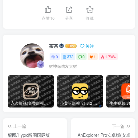
点赞
10
分享
收藏
茶茶
关注
0
373
0
1
1.7W+
财神保佑发大财
永久影视(免费影视播放软件)v1.1.8 解锁去广告纯净版
小黄人影视 v1.3.2 免费高清影视剧集短剧去广告纯净版
上一篇
下一篇
醒图/Hypic醒图国际版
AnExplorer Pro安卓版(安卓