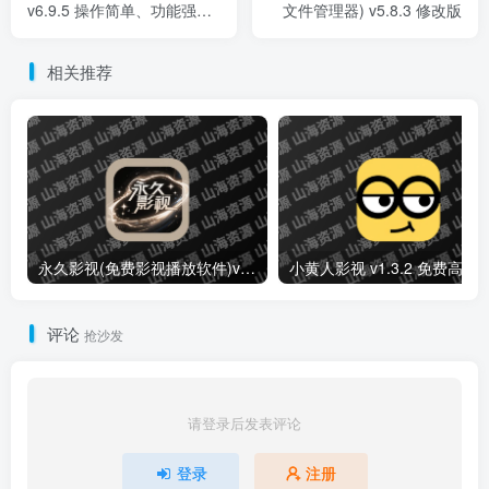
v6.9.5 操作简单、功能强大
文件管理器) v5.8.3 修改版
的全能修图应用
相关推荐
永久影视(免费影视播放软件)v1.1.8 解锁去广告纯净版
小黄人影视 v1.3.2 免费高清影视剧
评论
抢沙发
请登录后发表评论
登录
注册