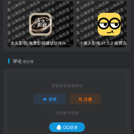
永久影视(免费影视播放软件)v1.1.8 解锁去广告纯净版
小黄人影视 v1.3.2 免费高清影视剧
评论
抢沙发
请登录后发表评论
登录
注册
社交账号登录
QQ登录