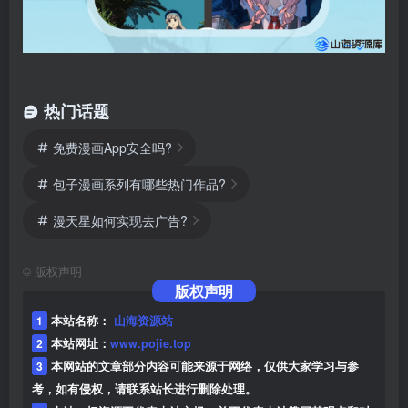
热门话题
免费漫画App安全吗?
包子漫画系列有哪些热门作品?
漫天星如何实现去广告?
©
版权声明
版权声明
1
本站名称：
山海资源站
2
本站网址：
www.pojie.top
3
本网站的文章部分内容可能来源于网络，仅供大家学习与参
考，如有侵权，请联系站长进行删除处理。