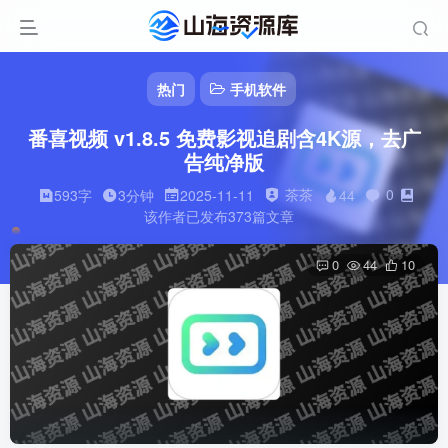
热门
手机软件
番喜视频 v1.8.5 免费影视追剧含4K源，去广
告纯净版
茶茶
0
593字
3分钟
2025-11-11
44
该作者已发布373篇文章
0
44
10