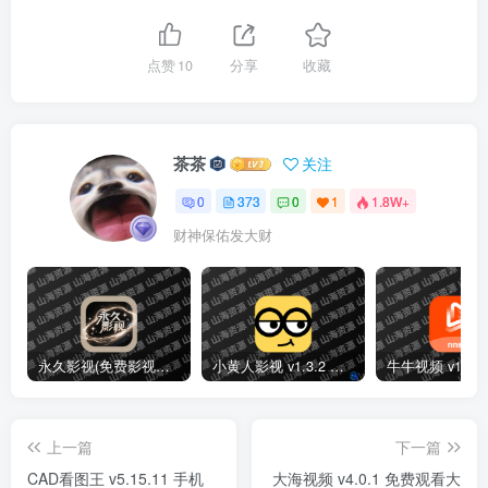
点赞
10
分享
收藏
茶茶
关注
0
373
0
1
1.8W+
财神保佑发大财
永久影视(免费影视播放软件)v1.1.8 解锁去广告纯净版
小黄人影视 v1.3.2 免费高清影视剧集短剧去广告纯净版
上一篇
下一篇
CAD看图王 v5.15.11 手机
大海视频 v4.0.1 免费观看大