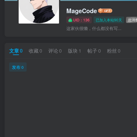
MageCode
UID：136
已加入本站90天
总消
这家伙很懒，什么都没有写...
文章
0
收藏
0
评论
0
版块
1
帖子
0
粉丝
0
发布
0