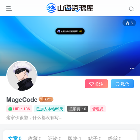
6
欢迎访问山海资源库
关注
私信
MageCode
UID：136
已加入本站89天
总消费：0
管理员
这家伙很懒，什么都没有写...
文章
0
收藏
0
评论
0
版块
1
帖子
0
粉丝
0