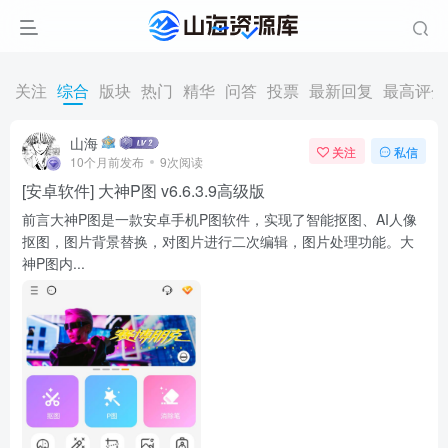
关注
综合
版块
热门
精华
问答
投票
最新回复
最高评分
山海
关注
私信
10个月前发布
9次阅读
[安卓软件] 大神P图 v6.6.3.9高级版
前言大神P图是一款安卓手机P图软件，实现了智能抠图、AI人像
抠图，图片背景替换，对图片进行二次编辑，图片处理功能。大
神P图内...