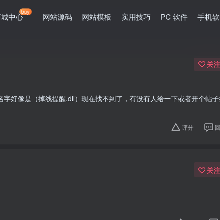
buy
商城中心
网站源码
网站模板
实用技巧
PC 软件
手机软
关
字好像是（掉线提醒.dll）现在找不到了，有没有人给一下或者开个帖
评分
关