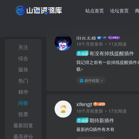
站点首页
论坛首页
旧言主题
10个月前发布
11次阅读
关注
有没有掉线提醒插件
提问
综合
我记得之前有一款掉线提醒插件名
版块
载~
热门
插件框架
精华
问答
xifengjt
10个月前更新
17次阅读
投票
期待新插件
提问
最新回复
最新的Q插件有木有
最高评分