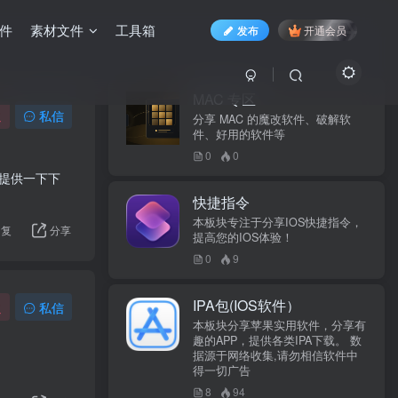
件
素材文件
工具箱
发布
开通会员
MAC 专区
注
私信
分享 MAC 的魔改软件、破解软
件、好用的软件等
0
0
子提供一下下
快捷指令
本板块专注于分享IOS快捷指令，
回复
分享
提高您的IOS体验！
0
9
IPA包(IOS软件）
注
私信
本板块分享苹果实用软件，分享有
趣的APP，提供各类IPA下载。 数
据源于网络收集,请勿相信软件中
得一切广告
8
94