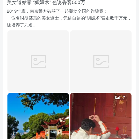
美女道姑靠 “狐媚术” 色诱香客500万
2019年底，南京警方破获了一起轰动全国的诈骗案：
一位名叫胡某慧的美女道士，凭借自创的“胡媚术”骗走数千万元，
还培养了九名...
+7