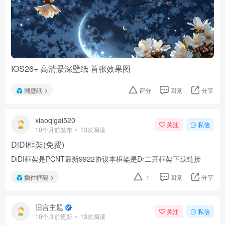
IOS26+ 高清景深壁纸 首张效果图
潮壁纸
评分
回复
分享
xiaoqigai520
关注
私信
10个月前发布
13次阅读
DiDI框架(免费)
DiDI框架是PCNT最新9922协议本框架是Dr二开框架下载链接
插件框架
1
回复
分享
旧言主题
关注
私信
10个月前更新
13次阅读