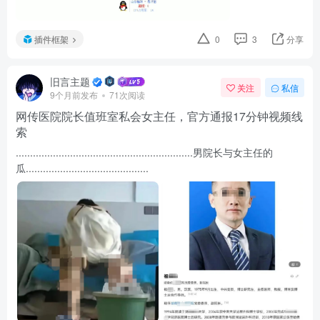
插件框架
0
3
分享
旧言主题
关注
私信
9个月前发布
71次阅读
网传医院院长值班室私会女主任，官方通报17分钟视频线
索
..............................................................男院长与女主任的
瓜...........................................