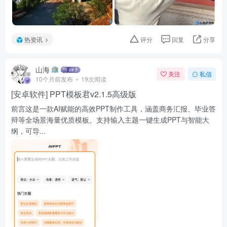
热资讯
评分
回复
分享
山海
关注
私信
10个月前发布
19次阅读
[安卓软件] PPT模板君v2.1.5高级版
前言这是一款AI赋能的高效PPT制作工具，涵盖商务汇报、毕业答
辩等全场景海量优质模板。支持输入主题一键生成PPT与智能大
纲，可导...