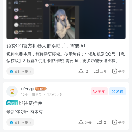
免费QQ官方机器人群娱助手，需要dd
私聊免费使用，群聊需要授权。使用教程：1.添加机器QQ号:【私
信获取】2.拉群3.使用卡密[卡密]需要dd，更多功能欢迎投稿。
插件框架
2
回复
分享
xifengjt
关注
私信
10个月前更新
17次阅读
期待新插件
提问
最新的Q插件有木有
插件框架
评分
2
分享