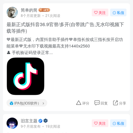
简单的简
关注
私信
8个月前更新
21次阅读
最新正式版抖音36.9官替/多开(自带跳广告,无水印视频下
载等插件)
💙最新正式版，内置抖音助手插件💙单指长按或三指长按开启功
能菜单💙无水印下载视频最高支持1440x2560
👤 手机验证码登录正常...
IPA包(IOS软件）
评分
回复
分享
旧言主题
关注
私信
9个月前发布
19次阅读