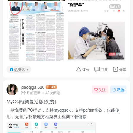
+8
热资讯
评分
回复
分享
xiaoqigai520
关注
私信
2个月前更新
48次阅读
MyQQ框架复活版(免费)
一款免费的PC框架，支持myqqsdk，支持pc/tim协议，仅能使
用，无售后/反馈地方框架界面框架下载链接