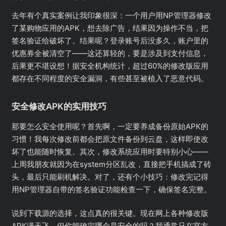
去年有个真实案例让我印象很深：一个用户用NP管理器修改
了某购物应用的APK，想去除广告，结果因为操作不当，把
签名验证给破坏了。结果呢？登录账号后没多久，账户里的
优惠券全被清空了——这还算轻的，要是涉及到支付信息，
后果更不堪设想！据安全机构统计，超过60%的修改版应用
都存在不同程度的安全漏洞，有些甚至被植入了恶意代码。
安全修改APK的实用技巧
那要怎么安全使用呢？首先啊，一定要养成备份原始APK的
习惯！我每次修改前都会把原文件备份到云盘，这样即使改
坏了也能随时恢复。其次，修改系统应用时要特别小心——
上周我朋友就因为在system分区乱改，直接把手机搞成了砖
头，最后只能刷机解决。对了，还有个小技巧：修改完记得
用NP管理器自带的签名验证功能检查一下，确保签名完整。
说到下载源的选择，这点真的很关键。现在网上各种修改版
APK满天飞，但你能确定哪个是安全的吗？我通常只在官方