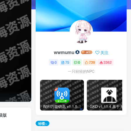
wwmumu
关注
0
75
0
739
3362
一只轻轻的NPC
WiFi万能钥匙 v1.1.58/v5.1.88 极速版，连接免费WiFi的上网神器，解锁会员版
GKD v1.11.4 基于无障碍 + 高级选择器 + 订阅规则的自定义屏幕点击软件
高级版
取，可别错过哦！
哈喽~