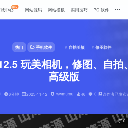
buy
商城中心
网站源码
网站模板
实用技巧
PC 软件
热门
手机软件
自拍美颜
修图软件
t v6.12.5 玩美相机，修
高级版
wwmumu
0
字
6分钟
2025-11-12
46
该作者已发布
0