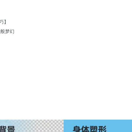
巧】
女般梦幻
富